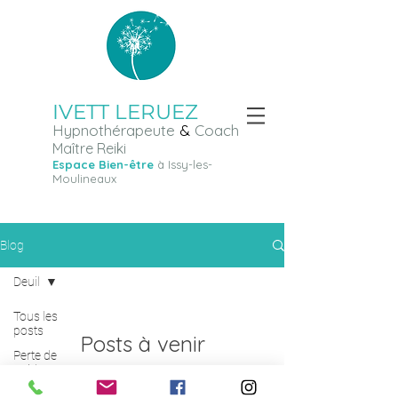
IVETT LERUEZ
Hypnothérapeute
&
Coach
Maître Reiki
Espace Bien-être
à Iss
y-les-
Moulineaux
Prendre Rendez-vous
Blog
Deuil
Tous les
posts
Posts à venir
Perte de
poids
Découvrez d'autres catégories de
Gestion
ce blog ou revenez plus tard.