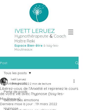
IVETT LERUEZ
Hypnothérapeute
&
Coach
Maître Reiki
Espace Bien-être
à Iss
y-les-
Moulineaux
Prendre Rendez-vous
Post
Tous les posts
Ivett Leruez
Tous les posts
18 mars 2022
2 min de lecture
Libérez-vous de l’Anxiété et reprenez le cours
Perte de poids
de votre vie avec l’hypnose (Issy-les-
Moulineaux)
Gestion des émotions
Dernière mise à jour :
19 mars 2022
Hypnose